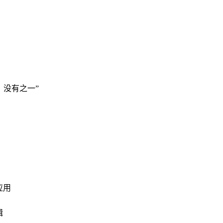
·，没有之一”
应用
辑