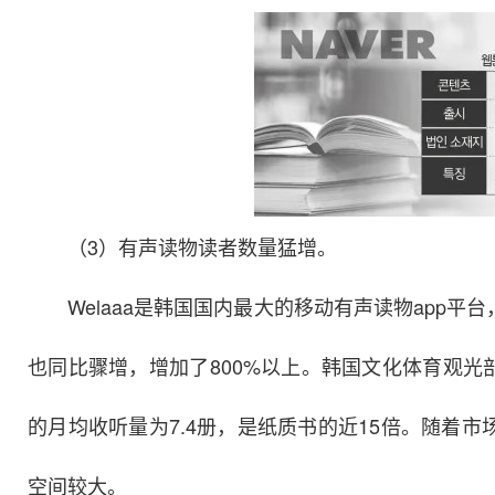
（3）有声读物读者数量猛增。
Welaaa是韩国国内最大的移动有声读物app平台
也同比骤增，增加了800%以上。韩国文化体育观光部2
的月均收听量为7.4册，是纸质书的近15倍。随着
空间较大。