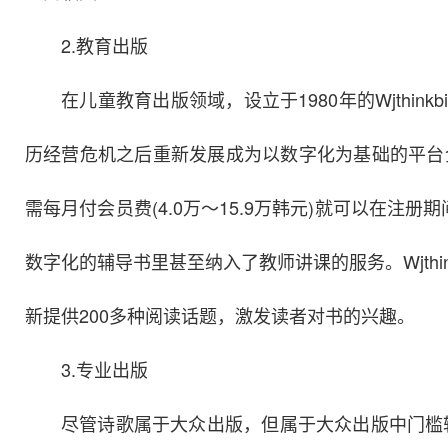
2.教育出版
在儿童教育出版领域，设立于1980年的Wjthink
历经营危机之后重新发展成为以数字化为基础的平台企业。其
需每月付会员费(4.0万～15.9万韩元)就可以在注
数字化的辅导书里甚至纳入了教师讲课的服务。Wjthi
新提供200多种阅读话题，激发读者对书的兴趣。
3.专业出版
尽管诗歌属于大众出版，但属于大众出版中门槛较