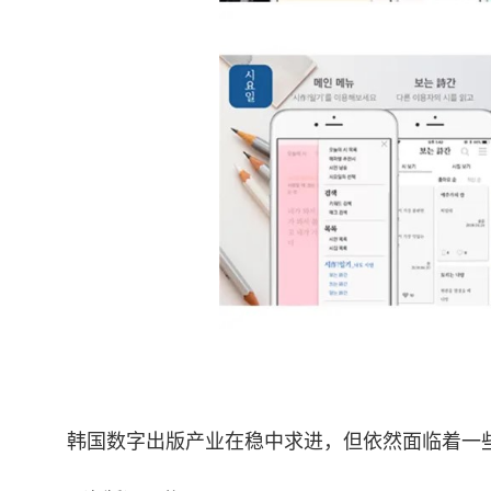
韩国数字出版产业在稳中求进，但依然面临着一