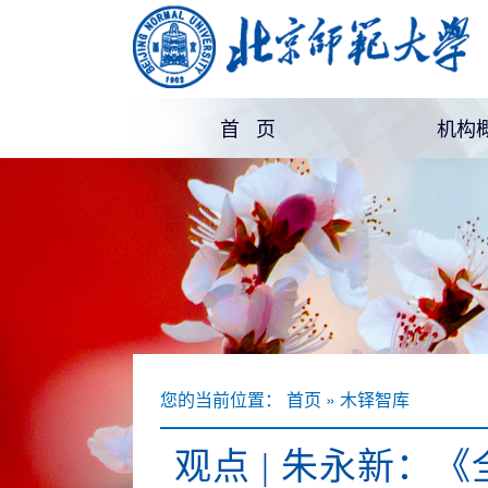
首 页
机构
机构
部门
您的当前位置： 首页 » 木铎智库
观点 | 朱永新：