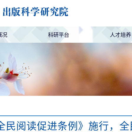
概况
科研平台
人才培养
简介
设置
新媒体矩阵
科研项目
编辑论坛
职业调查
博士后培
继续教育
《全民阅读促进条例》施行，全